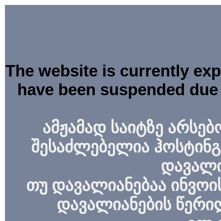
The website is currently ex
have been suspended due 
ამჟამად საიტზე არსებ
შესაძლებელია ჰოსტინგ
დავალი
თუ დავალიანებაა ინვოის
დავალიანების წერი