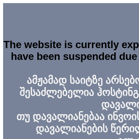
The website is currently ex
have been suspended due 
ამჟამად საიტზე არსებ
შესაძლებელია ჰოსტინგ
დავალი
თუ დავალიანებაა ინვოის
დავალიანების წერი