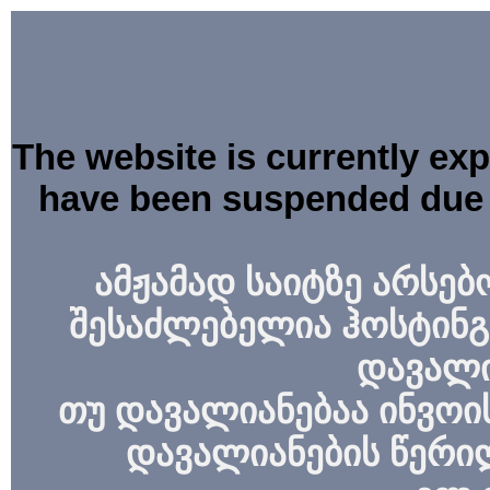
The website is currently ex
have been suspended due 
ამჟამად საიტზე არსებ
შესაძლებელია ჰოსტინგ
დავალი
თუ დავალიანებაა ინვოის
დავალიანების წერი