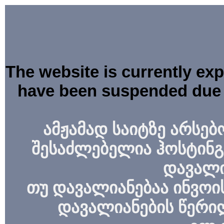
The website is currently ex
have been suspended due 
ამჟამად საიტზე არსებ
შესაძლებელია ჰოსტინგ
დავალი
თუ დავალიანებაა ინვოის
დავალიანების წერი