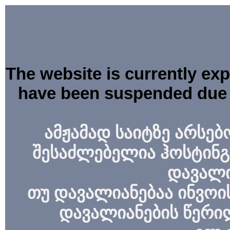
The website is currently ex
have been suspended due 
ამჟამად საიტზე არსებ
შესაძლებელია ჰოსტინგ
დავალი
თუ დავალიანებაა ინვოის
დავალიანების წერი