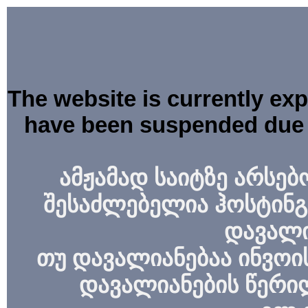
The website is currently ex
have been suspended due 
ამჟამად საიტზე არსებ
შესაძლებელია ჰოსტინგ
დავალი
თუ დავალიანებაა ინვოის
დავალიანების წერი