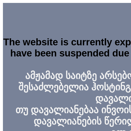
The website is currently ex
have been suspended due 
ამჟამად საიტზე არსებ
შესაძლებელია ჰოსტინგ
დავალი
თუ დავალიანებაა ინვოის
დავალიანების წერი