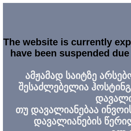
The website is currently ex
have been suspended due 
ამჟამად საიტზე არსებ
შესაძლებელია ჰოსტინგ
დავალი
თუ დავალიანებაა ინვოის
დავალიანების წერი