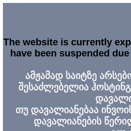
The website is currently ex
have been suspended due 
ამჟამად საიტზე არსებ
შესაძლებელია ჰოსტინგ
დავალი
თუ დავალიანებაა ინვოის
დავალიანების წერი