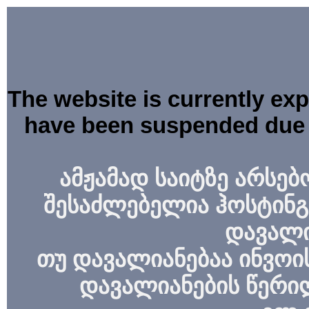
The website is currently ex
have been suspended due 
ამჟამად საიტზე არსებ
შესაძლებელია ჰოსტინგ
დავალი
თუ დავალიანებაა ინვოის
დავალიანების წერი