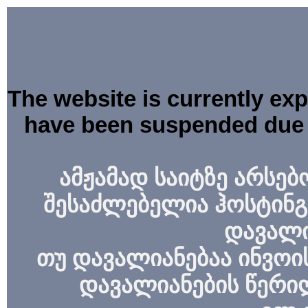
The website is currently ex
have been suspended due 
ამჟამად საიტზე არსებ
შესაძლებელია ჰოსტინგ
დავალი
თუ დავალიანებაა ინვოის
დავალიანების წერი