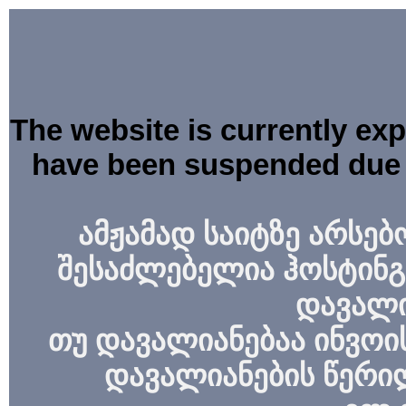
The website is currently ex
have been suspended due 
ამჟამად საიტზე არსებ
შესაძლებელია ჰოსტინგ
დავალი
თუ დავალიანებაა ინვოის
დავალიანების წერი