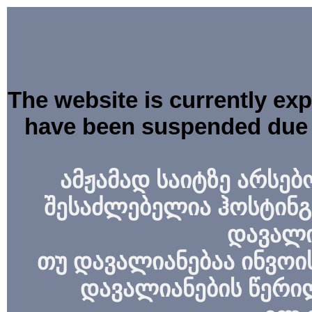
The website is currently ex
have been suspended due 
ამჟამად საიტზე არსებ
შესაძლებელია ჰოსტინგ
დავალი
თუ დავალიანებაა ინვოის
დავალიანების წერი