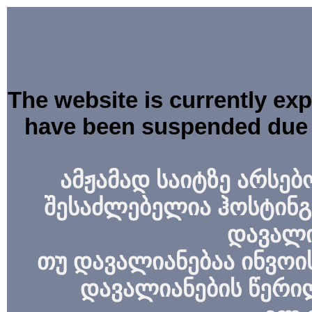
The website is currently ex
have been suspended due 
ამჟამად საიტზე არსებ
შესაძლებელია ჰოსტინგ
დავალი
თუ დავალიანებაა ინვოის
დავალიანების წერი