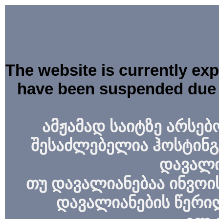
The website is currently ex
have been suspended due 
ამჟამად საიტზე არსებ
შესაძლებელია ჰოსტინგ
დავალი
თუ დავალიანებაა ინვოის
დავალიანების წერი