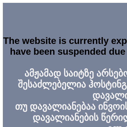
The website is currently ex
have been suspended due 
ამჟამად საიტზე არსებ
შესაძლებელია ჰოსტინგ
დავალი
თუ დავალიანებაა ინვოის
დავალიანების წერი