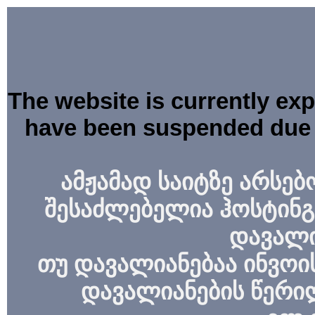
The website is currently ex
have been suspended due 
ამჟამად საიტზე არსებ
შესაძლებელია ჰოსტინგ
დავალი
თუ დავალიანებაა ინვოის
დავალიანების წერი