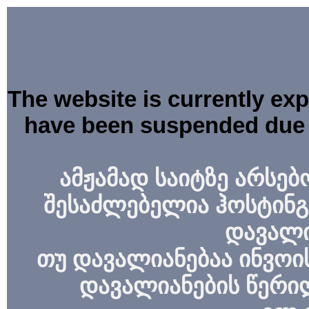
The website is currently ex
have been suspended due 
ამჟამად საიტზე არსებ
შესაძლებელია ჰოსტინგ
დავალი
თუ დავალიანებაა ინვოის
დავალიანების წერი