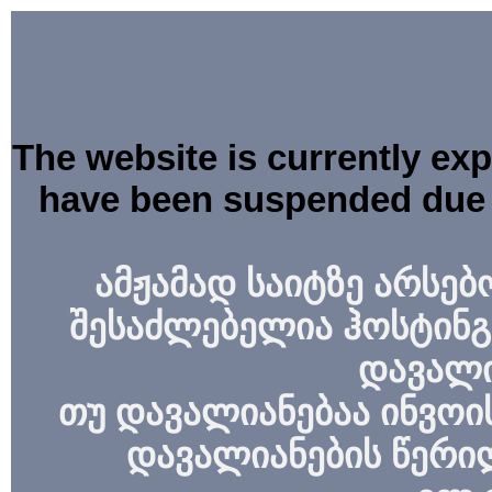
The website is currently ex
have been suspended due 
ამჟამად საიტზე არსებ
შესაძლებელია ჰოსტინგ
დავალი
თუ დავალიანებაა ინვოის
დავალიანების წერი