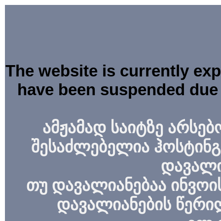
The website is currently ex
have been suspended due 
ამჟამად საიტზე არსებ
შესაძლებელია ჰოსტინგ
დავალი
თუ დავალიანებაა ინვოის
დავალიანების წერი