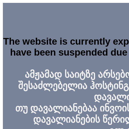
The website is currently ex
have been suspended due 
ამჟამად საიტზე არსებ
შესაძლებელია ჰოსტინგ
დავალი
თუ დავალიანებაა ინვოის
დავალიანების წერი