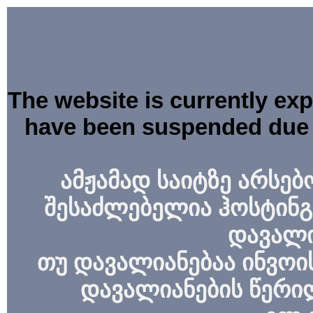
The website is currently ex
have been suspended due 
ამჟამად საიტზე არსებ
შესაძლებელია ჰოსტინგ
დავალი
თუ დავალიანებაა ინვოის
დავალიანების წერი