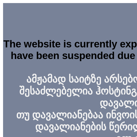
The website is currently ex
have been suspended due 
ამჟამად საიტზე არსებ
შესაძლებელია ჰოსტინგ
დავალი
თუ დავალიანებაა ინვოის
დავალიანების წერი