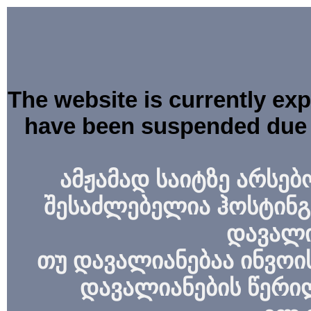
The website is currently ex
have been suspended due 
ამჟამად საიტზე არსებ
შესაძლებელია ჰოსტინგ
დავალი
თუ დავალიანებაა ინვოის
დავალიანების წერი