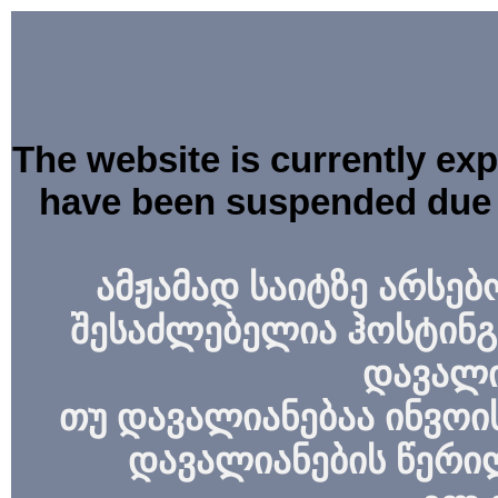
The website is currently ex
have been suspended due 
ამჟამად საიტზე არსებ
შესაძლებელია ჰოსტინგ
დავალი
თუ დავალიანებაა ინვოის
დავალიანების წერი