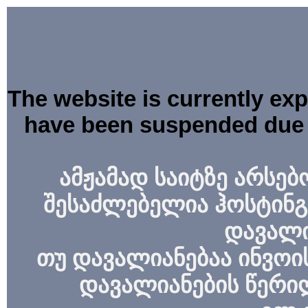
The website is currently ex
have been suspended due 
ამჟამად საიტზე არსებ
შესაძლებელია ჰოსტინგ
დავალი
თუ დავალიანებაა ინვოის
დავალიანების წერი