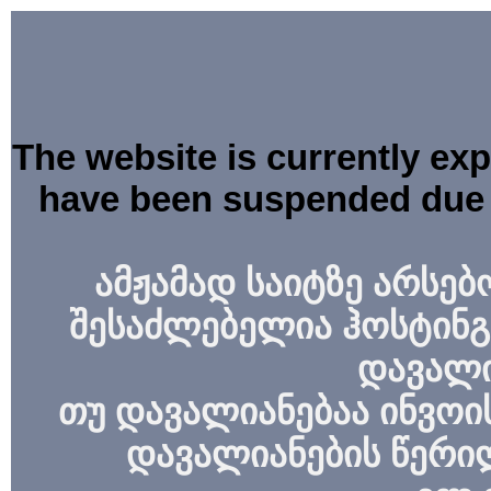
The website is currently ex
have been suspended due 
ამჟამად საიტზე არსებ
შესაძლებელია ჰოსტინგ
დავალი
თუ დავალიანებაა ინვოის
დავალიანების წერი