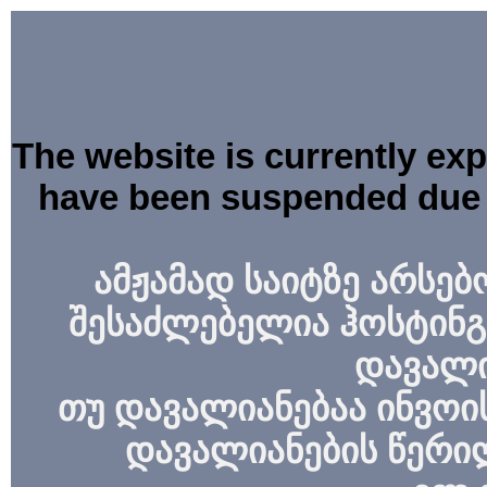
The website is currently ex
have been suspended due 
ამჟამად საიტზე არსებ
შესაძლებელია ჰოსტინგ
დავალი
თუ დავალიანებაა ინვოის
დავალიანების წერი