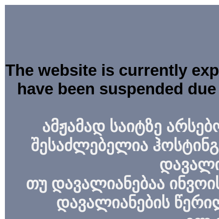
The website is currently ex
have been suspended due 
ამჟამად საიტზე არსებ
შესაძლებელია ჰოსტინგ
დავალი
თუ დავალიანებაა ინვოის
დავალიანების წერი