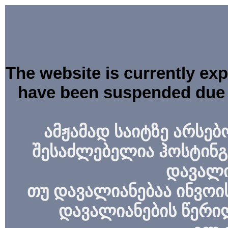
The website is currently ex
have been suspended due 
ამჟამად საიტზე არსებ
შესაძლებელია ჰოსტინგ
დავალი
თუ დავალიანებაა ინვოის
დავალიანების წერი