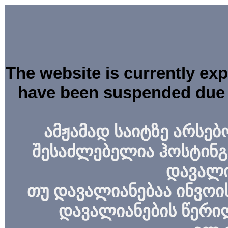
The website is currently ex
have been suspended due 
ამჟამად საიტზე არსებ
შესაძლებელია ჰოსტინგ
დავალი
თუ დავალიანებაა ინვოის
დავალიანების წერი