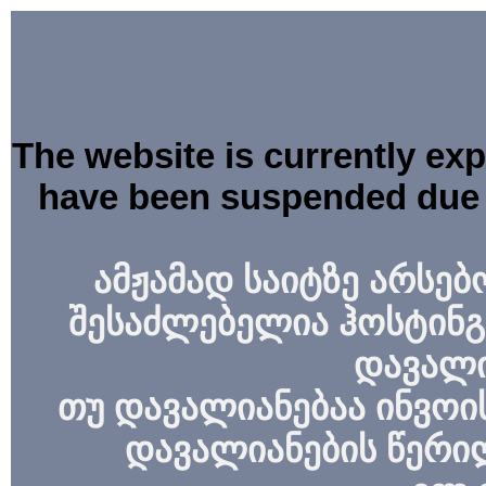
The website is currently ex
have been suspended due 
ამჟამად საიტზე არსებ
შესაძლებელია ჰოსტინგ
დავალი
თუ დავალიანებაა ინვოის
დავალიანების წერი