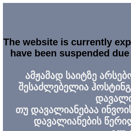
The website is currently ex
have been suspended due 
ამჟამად საიტზე არსებ
შესაძლებელია ჰოსტინგ
დავალი
თუ დავალიანებაა ინვოის
დავალიანების წერი