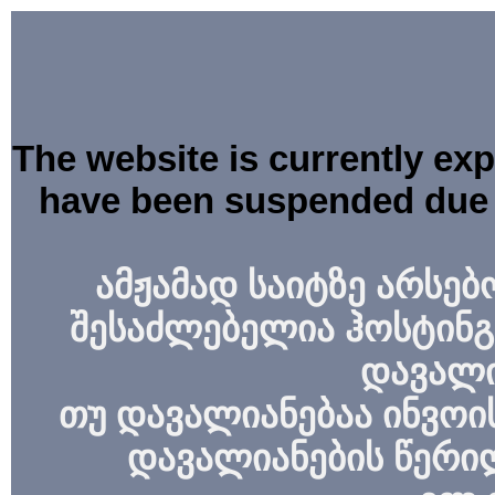
The website is currently ex
have been suspended due 
ამჟამად საიტზე არსებ
შესაძლებელია ჰოსტინგ
დავალი
თუ დავალიანებაა ინვოის
დავალიანების წერი