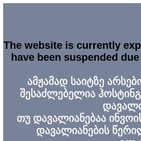
The website is currently ex
have been suspended due 
ამჟამად საიტზე არსებ
შესაძლებელია ჰოსტინგ
დავალი
თუ დავალიანებაა ინვოის
დავალიანების წერი