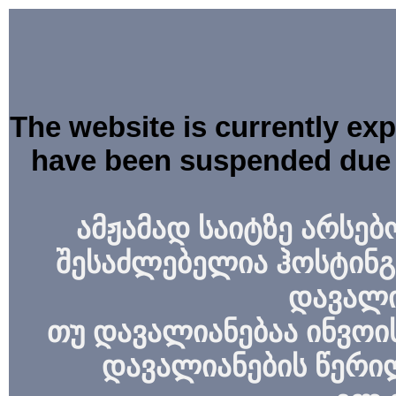
The website is currently ex
have been suspended due 
ამჟამად საიტზე არსებ
შესაძლებელია ჰოსტინგ
დავალი
თუ დავალიანებაა ინვოის
დავალიანების წერი