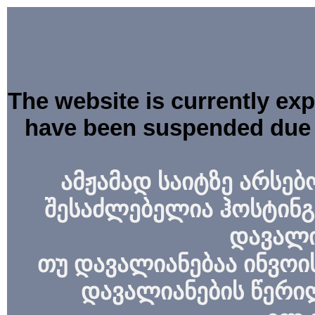
The website is currently ex
have been suspended due 
ამჟამად საიტზე არსებ
შესაძლებელია ჰოსტინგ
დავალი
თუ დავალიანებაა ინვოის
დავალიანების წერი