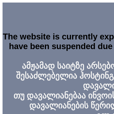
The website is currently ex
have been suspended due 
ამჟამად საიტზე არსებ
შესაძლებელია ჰოსტინგ
დავალი
თუ დავალიანებაა ინვოის
დავალიანების წერი