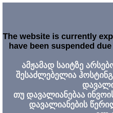
The website is currently ex
have been suspended due 
ამჟამად საიტზე არსებ
შესაძლებელია ჰოსტინგ
დავალი
თუ დავალიანებაა ინვოის
დავალიანების წერი