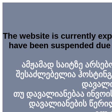
The website is currently ex
have been suspended due 
ამჟამად საიტზე არსებ
შესაძლებელია ჰოსტინგ
დავალი
თუ დავალიანებაა ინვოის
დავალიანების წერი