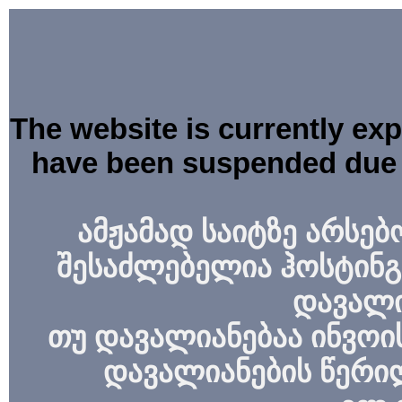
The website is currently ex
have been suspended due 
ამჟამად საიტზე არსებ
შესაძლებელია ჰოსტინგ
დავალი
თუ დავალიანებაა ინვოის
დავალიანების წერი