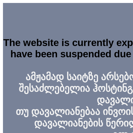
The website is currently ex
have been suspended due 
ამჟამად საიტზე არსებ
შესაძლებელია ჰოსტინგ
დავალი
თუ დავალიანებაა ინვოის
დავალიანების წერი