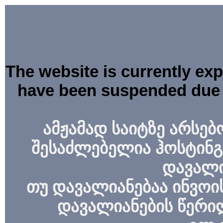
The website is currently ex
have been suspended due 
ამჟამად საიტზე არსებ
შესაძლებელია ჰოსტინგ
დავალი
თუ დავალიანებაა ინვოის
დავალიანების წერი