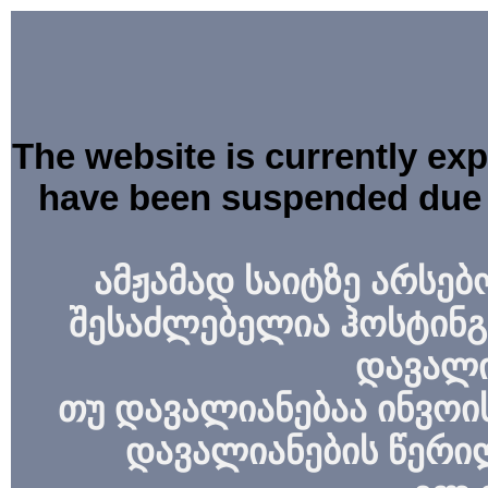
The website is currently ex
have been suspended due 
ამჟამად საიტზე არსებ
შესაძლებელია ჰოსტინგ
დავალი
თუ დავალიანებაა ინვოის
დავალიანების წერი