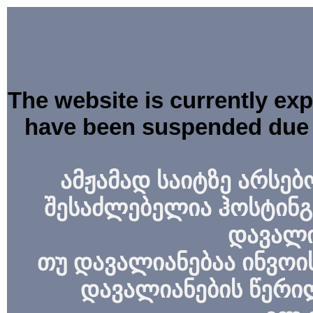
The website is currently ex
have been suspended due 
ამჟამად საიტზე არსებ
შესაძლებელია ჰოსტინგ
დავალი
თუ დავალიანებაა ინვოის
დავალიანების წერი