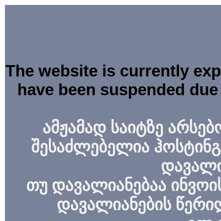
The website is currently ex
have been suspended due 
ამჟამად საიტზე არსებ
შესაძლებელია ჰოსტინგ
დავალი
თუ დავალიანებაა ინვოის
დავალიანების წერი