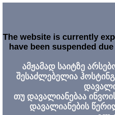
The website is currently ex
have been suspended due 
ამჟამად საიტზე არსებ
შესაძლებელია ჰოსტინგ
დავალი
თუ დავალიანებაა ინვოის
დავალიანების წერი