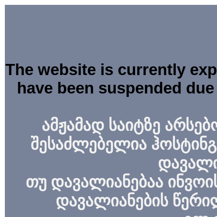
The website is currently ex
have been suspended due 
ამჟამად საიტზე არსებ
შესაძლებელია ჰოსტინგ
დავალი
თუ დავალიანებაა ინვოის
დავალიანების წერი