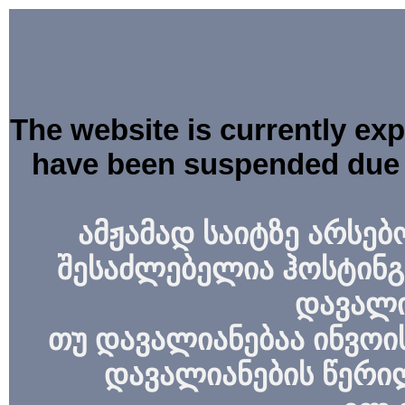
The website is currently ex
have been suspended due 
ამჟამად საიტზე არსებ
შესაძლებელია ჰოსტინგ
დავალი
თუ დავალიანებაა ინვოის
დავალიანების წერი