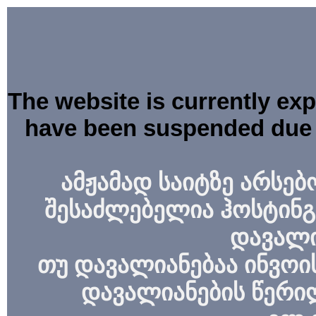
The website is currently ex
have been suspended due 
ამჟამად საიტზე არსებ
შესაძლებელია ჰოსტინგ
დავალი
თუ დავალიანებაა ინვოის
დავალიანების წერი